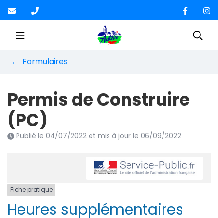
Gestion des traceurs
Aller
au
contenu
Site officiel de la Co
Rec
Formulaires
Permis de Construire
(PC)
Publié le
04/07/2022
et mis à jour le
06/09/2022
Fiche pratique
Heures supplémentaires