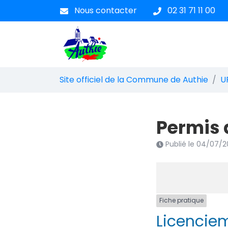
Gestion des traceurs
Aller
Nous contacter
02 31 71 11 00
au
contenu
Site officiel de la Commune
Site officiel de la Commune de Authie
U
Permis 
Publié le
04/07/2
Fiche pratique
Licenciem