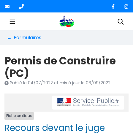
Gestion des traceurs
Aller
au
contenu
Site officiel de la Co
Rec
Formulaires
Permis de Construire
(PC)
Publié le
04/07/2022
et mis à jour le
06/09/2022
Fiche pratique
Recours devant le juge