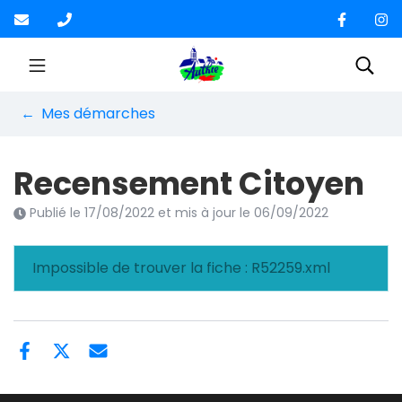
Gestion des traceurs
Aller
au
contenu
Site officiel de la Co
Rec
Mes démarches
Recensement Citoyen
Publié le
17/08/2022
et mis à jour le
06/09/2022
Impossible de trouver la fiche : R52259.xml