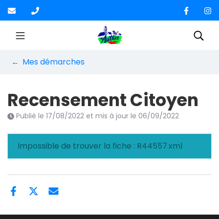
Gestion des traceurs
Aller
au
contenu
Site officiel de la Co
Rec
Mes démarches
Recensement Citoyen
Publié le
17/08/2022
et mis à jour le
06/09/2022
Impossible de trouver la fiche : R44557.xml