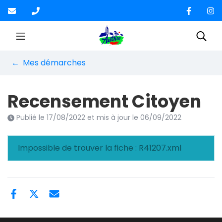
Gestion des traceurs
Aller
au
contenu
Site officiel de la Co
Rec
Mes démarches
Recensement Citoyen
Publié le
17/08/2022
et mis à jour le
06/09/2022
Impossible de trouver la fiche : R41207.xml