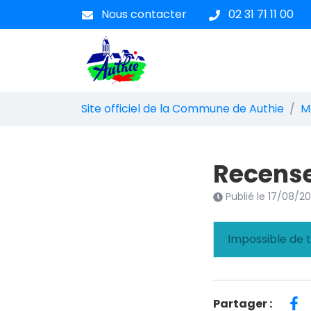
Gestion des traceurs
Aller
Nous contacter
02 31 71 11 00
au
contenu
Site officiel de la Commune
Site officiel de la Commune de Authie
M
Recens
Publié le
17/08/2
Impossible de t
Partager :