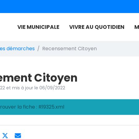
VIE MUNICIPALE
VIVRE AU QUOTIDIEN
M
 de Authie
es démarches
Recensement Citoyen
ement Citoyen
022
et mis à jour le
06/09/2022
rouver la fiche : R19325.xml